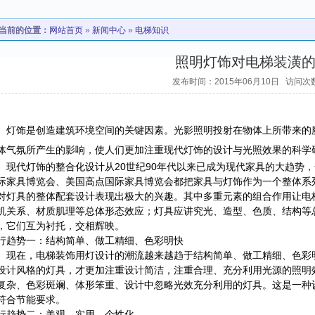
当前的位置：
网站首页
»
新闻中心
»
电梯知识
照明灯饰对电梯装潢
发布时间：2015年06月10日 访问次数
灯饰是创造建筑环境空间的关键因素。光影照明投射在物体上所带来的
体气氛所产生的影响，使人们更加注重现代灯饰的设计与光照效果的科学
现代灯饰的整合化设计从
20
世纪
90
年代以来已成为现代家具的大趋势，
际家具博览会、美国高点国际家具博览会都把家具与灯饰作为一个整体系
对灯具的整体配套设计表现出极大的兴趣。其中多重元素的组合作用让电
机关系、材质肌理等总体形态效应；灯具应讲究光、造型、色质、结构等
，它们互为衬托，交相辉映。
行趋势一：结构简单、做工精细、色彩明快
现在，电梯装饰用灯设计的潮流越来越趋于结构简单、做工精细、色彩
设计风格的灯具，才更加注重设计简洁，注重合理、充分利用光源的照明
复杂、色彩斑斓、体形笨重、设计中忽略光效充分利用的灯具。这是一种
符合节能要求。
行趋势二：美观、实用、个性化