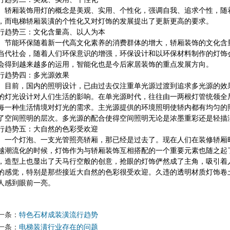
轿厢装饰用灯的概念是美观、实用、个性化，强调自我、追求个性，随
，而电梯轿厢装潢的个性化又对灯饰的发展提出了更新更高的要求。
行趋势三：文化含量高、以人为本
节能环保随着新一代高文化素养的消费群体的增大，轿厢装饰的文化含
当代社会，随着人们环保意识的增强，环保设计和以环保材料制作的灯饰
会得到越来越多的运用，智能化也是今后家居装饰的重点发展方向。
行趋势四：多光源效果
目前，国内的照明设计，已由过去仅注重单光源过渡到追求多光源的效
的灯光设计对人们生活的影响。在单光源时代，往往由一两根灯管统领全
每一种生活情境对灯光的需求。主光源提供的环境照明使轿内都有均匀的
了空间照明的层次。多光源的配合使得空间照明无论是浓墨重彩还是轻描
行趋势五：大自然的色彩受欢迎
一个灯泡、一支光管照亮轿厢，那已经是过去了。现在人们在装修轿厢
越潮流化的时候，灯饰作为与轿厢装饰互相搭配的一个重要元素也随之起
，造型上也显出了天马行空般的创意，抢眼的灯饰俨然成了主角，吸引着
的感觉，特别是那些接近大自然的色彩很受欢迎。久违的透明材质灯饰卷
人感到眼前一亮。
一条：
特色石材成装潢流行趋势
一条：
电梯装潢行业存在的问题