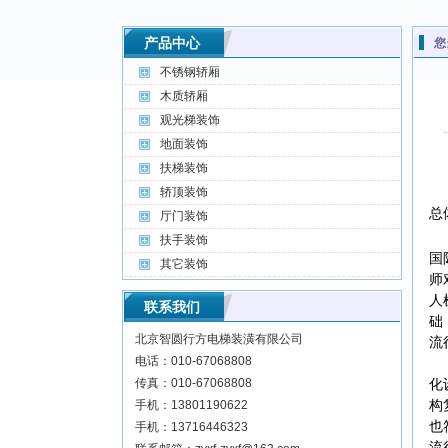
产品中心
您
不锈钢轿厢
木质轿厢
观光梯装饰
地面装饰
扶梯装饰
轿顶装饰
总
厅门装饰
扶手装饰
国
其它装饰
师
人
联系我们
础
北京智圆行方电梯装潢有限公司
流
电话：010-67068808
传真：010-67068808
化
构
手机：13801190622
也
手机：13716446323
流