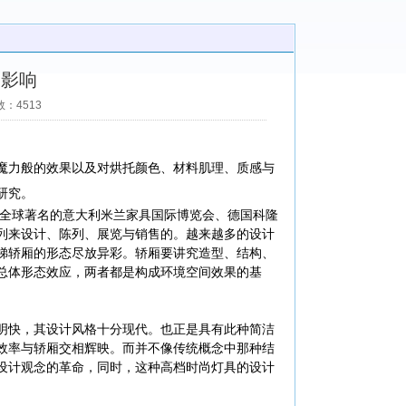
的影响
：4513
魔力般的效果以及对烘托颜色、材料肌理、质感与
研究。
全球著名的意大利米兰家具国际博览会、德国科隆
列来设计、陈列、展览与销售的。越来越多的设计
梯轿厢的形态尽放异彩。轿厢要讲究造型、结构、
总体形态效应，两者都是构成环境空间效果的基
明快，其设计风格十分现代。也正是具有此种简洁
效率与轿厢交相辉映。而并不像传统概念中那种结
设计观念的革命，同时，这种高档时尚灯具的设计