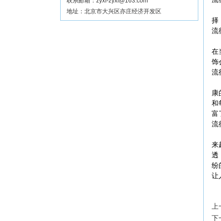
联系邮箱：zyxf-zyxf@163.com
地址：北京市大兴区亦庄经济开发区
择
流
在
饰
流
康
和
富
流
来
透
纷
让
上
下