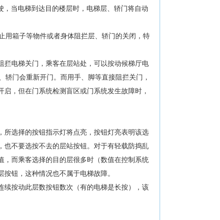
驶，当电梯到达目的楼层时，电梯层、轿门将自动
禁止用箱子等物件或者身体阻拦层、轿门的关闭，特
阻拦电梯关门，乘客在层站处，可以按动候梯厅电
层、轿门会重新开门。而用手、脚等直接阻拦关门，
开启，但在门系统检测盲区或门系统发生故障时，
，所选择的按钮指示灯将点亮，按钮灯亮表明该选
，也不要选按不去的层站按钮。对于有轻载防捣乱
值，而乘客选择的目的层很多时（数值在控制系统
层按钮，这种情况也不属于电梯故障。
连续按动此层数按钮数次（有的电梯是长按），该