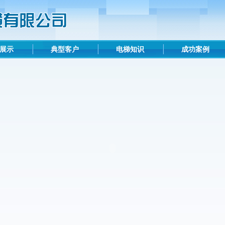
展示
典型客户
电梯知识
成功案例