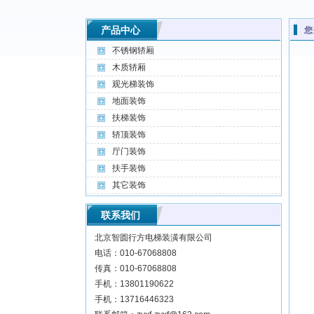
产品中心
您
不锈钢轿厢
木质轿厢
观光梯装饰
地面装饰
扶梯装饰
轿顶装饰
厅门装饰
扶手装饰
其它装饰
联系我们
北京智圆行方电梯装潢有限公司
电话：010-67068808
传真：010-67068808
手机：13801190622
手机：13716446323